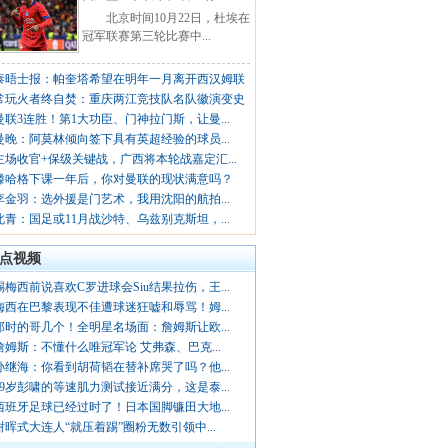
北京时间10月22日，杜埃在
冠军联赛第三轮比赛中...
泰晤士报：帕奎塔希望在明年一月离开西汉姆联
常玩火者终自焚：重庆两江竞技队名队徽演变史
曼联3连胜！第1大功臣、门神拉门斯，让曼...
曼晚：阿莫林倾向签下具有英超经验的球员...
主场收官+保级关键战，广西将本轮战嘉定汇...
滕哈格下课一年后，你对曼联的现状满意吗？
李金羽：选外援是门艺术，我用沈阳的航拍...
北青：国足或11月战沙特、乌兹别克斯坦，...
点视频
踢梅西前说喜欢C罗进球会Siu结果拉伤，王...
梅西在巴黎表现不佳遭球迷狂嘘和辱骂！姆...
那时的哥几个！全明星名场面：詹姆斯让欧...
詹姆斯：不懂什么唯冠军论 艾弗森、巴克...
孙继海：你看到胡荷韬在替补席哭了吗？他...
19岁彭啸的等速肌力测试接近满分，这是泰...
西班牙足球已经过时了！日本国脚镰田大地...
谢晖式大连人“就压着踢”圈粉无数引领中...