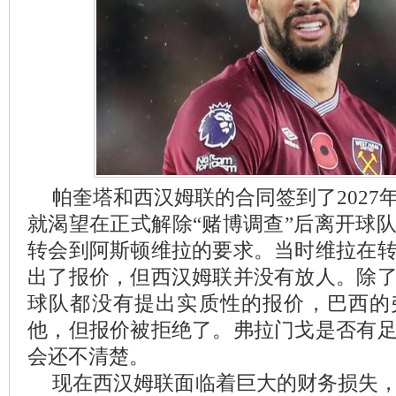
帕奎塔和西汉姆联的合同签到了2027
就渴望在正式解除“赌博调查”后离开球
转会到阿斯顿维拉的要求。当时维拉在
出了报价，但西汉姆联并没有放人。除
球队都没有提出实质性的报价，巴西的
他，但报价被拒绝了。弗拉门戈是否有
会还不清楚。
现在西汉姆联面临着巨大的财务损失