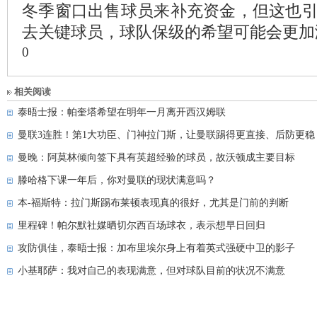
冬季窗口出售球员来补充资金，但这也
去关键球员，球队保级的希望可能会更加
0
相关阅读
泰晤士报：帕奎塔希望在明年一月离开西汉姆联
曼联3连胜！第1大功臣、门神拉门斯，让曼联踢得更直接、后防更稳
曼晚：阿莫林倾向签下具有英超经验的球员，故沃顿成主要目标
滕哈格下课一年后，你对曼联的现状满意吗？
本-福斯特：拉门斯踢布莱顿表现真的很好，尤其是门前的判断
里程碑！帕尔默社媒晒切尔西百场球衣，表示想早日回归
攻防俱佳，泰晤士报：加布里埃尔身上有着英式强硬中卫的影子
小基耶萨：我对自己的表现满意，但对球队目前的状况不满意