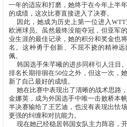
一年的适应和打磨，她终于在今年上半
的成绩，这次比赛直接进入了决赛。
因此，她成为历史上第一位进入WT
欧洲球员。虽然最终没能夺冠，但亚军
业生涯的最佳记录，她的积分和奖金也
名。这种勇于创新、不屈不挠的精神远
佩。
韩国选手朱芊曦的进步同样引人注目
排名长期徘徊在50位之外，但这一次，
新了自己最好的成绩。
她在比赛中表现出了清晰的战术思路
金娜英，成为外国选手中唯一击败桥本
半决赛输给了王艺迪，也没有表现出怯
更强的纠缠和对抗能力。
现在她已经稳居韩国女队主力阵容，