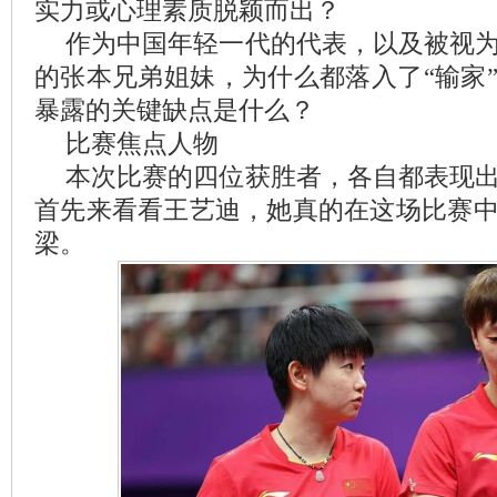
实力或心理素质脱颖而出？
作为中国年轻一代的代表，以及被视
的张本兄弟姐妹，为什么都落入了“输家
暴露的关键缺点是什么？
比赛焦点人物
本次比赛的四位获胜者，各自都表现
首先来看看王艺迪，她真的在这场比赛
梁。