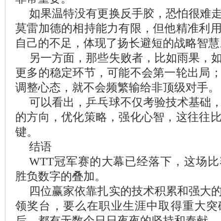
如果温特没有更换反手胶，恐怕很难
莫雷加德的相持能力有限，但他精准利
自己的不足，体现了扬长避短的战略智慧
另一方面，那些失败者，比如雨果，
更多的稳定环节，可能不会第一轮出局
调整心态，就不会频繁输给非顶级对手。
可以看出，乒乓球不仅考验技术基础
的方向，优化策略，强化心智，这往往
键。
结语
WTT冠军赛的大幕已经落下，这场
胜负数字的叠加。
四位赢家依靠扎实的技术积累和强大
领奖台，要么在职业生涯中取得重大突
后，都有无数个日日夜夜的坚持和奉献。