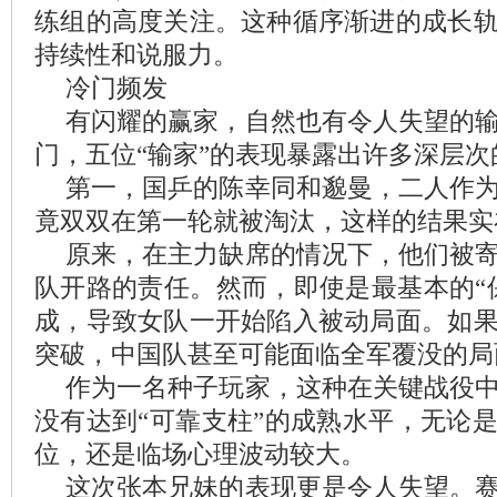
练组的高度关注。这种循序渐进的成长
持续性和说服力。
冷门频发
有闪耀的赢家，自然也有令人失望的
门，五位“输家”的表现暴露出许多深层次
第一，国乒的陈幸同和邈曼，二人作
竟双双在第一轮就被淘汰，这样的结果实
原来，在主力缺席的情况下，他们被
队开路的责任。然而，即使是最基本的“
成，导致女队一开始陷入被动局面。如
突破，中国队甚至可能面临全军覆没的局
作为一名种子玩家，这种在关键战役
没有达到“可靠支柱”的成熟水平，无论
位，还是临场心理波动较大。
这次张本兄妹的表现更是令人失望。