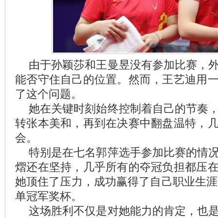
由于孙颖莎和王曼昱没有参加比赛，
能否守住自己的位置。然而，王艺迪用
了这个问题。
她在关键时刻始终控制着自己的节奏
转张本美和，再到在决赛中翻盘温特，
会。
特别是在七名郭萍选手参加比赛的情
熠还在坚持，几乎所有的夺冠负担都压
她顶住了压力，成功赢得了自己职业生涯
单冠军奖杯。
这场胜利不仅是对她能力的肯定，也