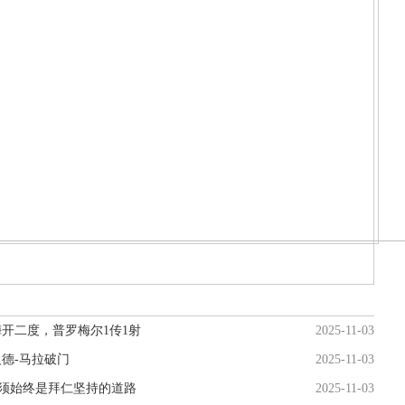
梅开二度，普罗梅尔1传1射
2025-11-03
义德-马拉破门
2025-11-03
须始终是拜仁坚持的道路
2025-11-03