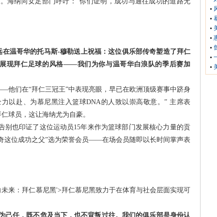
力。海纳向
女足
部门呼吁：“你们证明，成功与通往成功的道路无
远在温哥华的托马斯-穆勒送上祝福：这位俱乐部传奇塑造了
拜仁
洲展现
拜仁
足球的风格——我们为你与温哥华白浪队的季后赛加
—他们在“
拜仁
三冠王”中表现亮眼，早已在欧洲顶级赛事中跻身
力以赴、为慕尼黑注入篮球DNA的人致以崇高敬意。” 主席表
拜仁
球员，这让海纳尤为自豪。
告别也印证了这位运动员15年来作为篮球部门发展核心力量的贡
奇这位成功之父”选为荣誉会员——在场会员随即以长时间掌声表
向未来：
拜仁
慕尼黑'>
拜仁
慕尼黑
致力于在体育与社会层面实现可
为己任，既不危及当下，也不背叛过往。我们的俱乐部是身份认