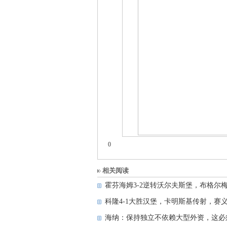
0
相关阅读
霍芬海姆3-2逆转沃尔夫斯堡，布格尔
科隆4-1大胜汉堡，卡明斯基传射，赛
海纳：保持独立不依赖大型外资，这必