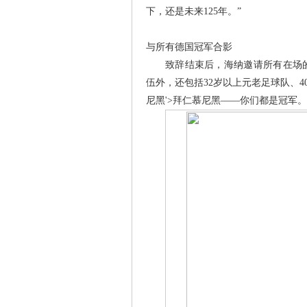
下，还是未来125年。”
与所有德国冠军合影
致辞结束后，海纳邀请所有在场
伍外，还包括32岁以上元老足球队、4
尼黑'>
拜仁
慕尼黑
——你们都是冠军。