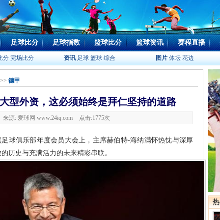
足球比分
足球指数
篮球比分
篮球资讯
赛程直播
比分
完场比分
资讯
足球
篮球
综合
图片
体坛
花边
>>
德甲
大型外资，这必须始终是拜仁坚持的道路
3 来源: 爱球网 www.24iq.com
点击:
1775次
黑
足球俱乐部年度会员大会上，主席赫伯特-海纳满怀热忱与深厚
傲的历史与充满活力的未来精彩串联。
热