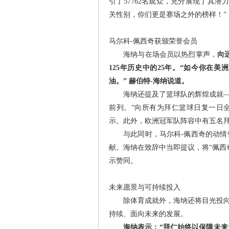
引了57762名观众，充分展现了其潜
关性别，你们更是赛场之外的榜样！”
马尔科-佩西奇获颁荣誉会员
海纳与在场会员以热烈掌声，
向
125年历史中的25年。“如今你在美
油。” 赫伯特-海纳说道。
海纳还提及了篮球队的辉煌成就—
前列。“向所有为
拜仁
篮球日复一日全
示。此外，欧洲冠军队阵容中有五名
与此同时，马尔科-佩西奇的动情
献。海纳在致辞中当即提议，将“佩西
示赞同。
未来愿景与可持续投入
除体育成就外，海纳还将目光投
持续、面向未来的发展。
海纳表示：“
拜仁
始终以保障未来