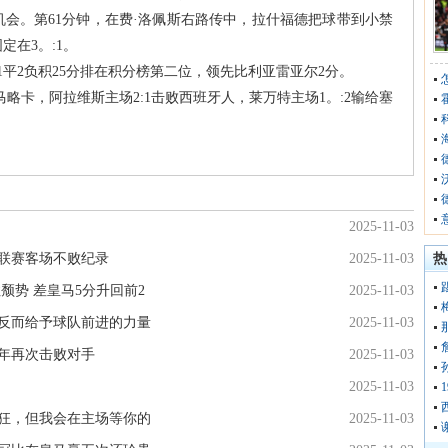
会。第61分钟，在费·洛佩斯右路传中，拉什福德把球带到小禁
在3。:1。
1平2负积25分排在积分榜第二位，领先比利亚雷亚尔2分。
马略卡，阿拉维斯主场2:1击败西班牙人，莱万特主场1。:2输给塞
2025-11-03
联赛客场不败纪录
2025-11-03
热
颓势 差皇马5分升回前2
2025-11-03
反而给予球队前进的力量
2025-11-03
8年再次击败对手
2025-11-03
2025-11-03
狂，但我会在主场等你的
2025-11-03