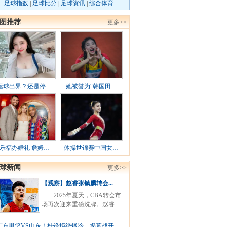
足球指数
|
足球比分
|
足球资讯
|
综合体育
图推荐
更多>>
运球出界？还是停…
她被誉为“韩国田…
乐福办婚礼 詹姆…
体操世锦赛中国女…
球新闻
更多>>
【观察】赵睿张镇麟转会...
2025年夏天，CBA转会市
场再次迎来重磅洗牌。赵睿...
广东男篮VS山东！杜锋拒绝爆冷，揭幕战开...