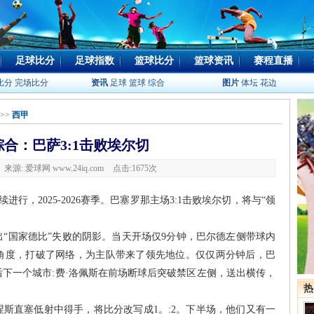
足球比分
足球指数
篮球比分
篮球资讯
赛程直播
比分
完场比分
资讯
足球
篮球
综合
图片
体坛
花边
>>
西甲
合：巴萨3:1击败埃尔切
3 来源: 爱球网 www.24iq.com
点击:
1675次
进行，2025-2026赛季。巴塞罗那主场3:1击败埃尔切，将与“领
“国家德比”失败的阴影。当天开场仅9分钟，巴尔德左侧带球内
角度，打破了网络，为主队带来了领先地位。仅仅两分钟后，巴
下一个城市:费·洛佩斯在前场断球后突破禁区左侧，送出横传，
热
涅斯直塞低射中得手，将比分改写成1。:2。下半场，他们又有一