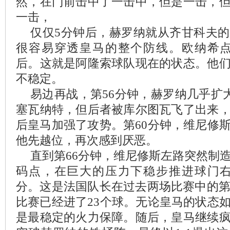
然，在门前击中了一击中，但是一击，
一击，
仅仅5分钟后，赫罗纳就从齐甘科夫
很容易穿透皇马的整个防线。欧纳希点
后。这就是阿隆索球队现在的状态。他
不稳定。
易边再战，第56分钟，赫罗纳几乎扩大
塞瓦纳特，但后者被库尔图瓦飞了出来
后皇马加强了攻势。第60分钟，维尼修
他先越位，再次感到厌恶。
直到第66分钟，维尼修斯左路突然制造
码点，在巨大的压力下稳步推进球门右
分。这是法国队长在过去两场比赛中的第
比赛已经进了23个球。无论皇马的状态
是最稳定的火力保障。随后，皇马继续