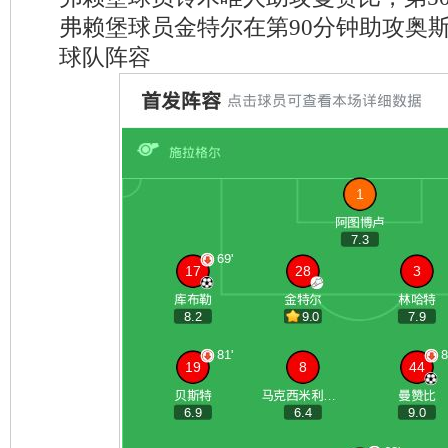
弗赖堡球员金特尔在第90分钟助攻奥
球队阵容