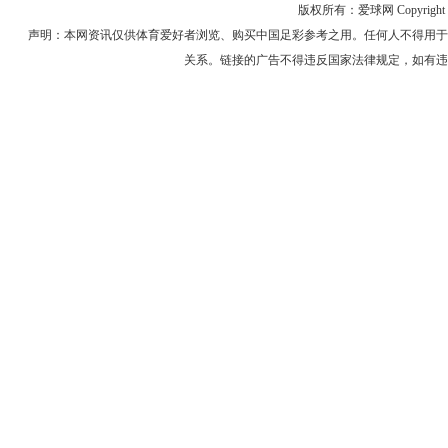
版权所有：爱球网 Copyright © 200
声明：本网资讯仅供体育爱好者浏览、购买中国足彩参考之用。任何人不得用于
关系。链接的广告不得违反国家法律规定，如有违