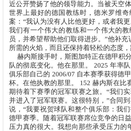
近公开赞扬了他的领导能力。当被天空
世界上最好的德国教练时，德米罗维奇
案：“我认为没有人比他更好，或者我
我们有一个伟大的教练和一个伟大的教
员，并希望帮助他们取得进步。”他补充
所需的火焰，而且还保持着轻松的态度，
赫内斯接手时，斯图加特正在德甲积
队的彻底变化。他在那里。 2025 年
俱乐部自己的 2006/07 自本赛季获得
杯。在他执教的那里。 152 赫内斯在比赛
期待着下赛季的冠军联赛之旅。“我们
并进入了冠军联赛。这很特别，”合同
说，“我要祝贺球队和整个俱乐部：我
德甲赛季。随着冠军联赛席位竞争的日
压力真的很大。我想向那些承受压力的