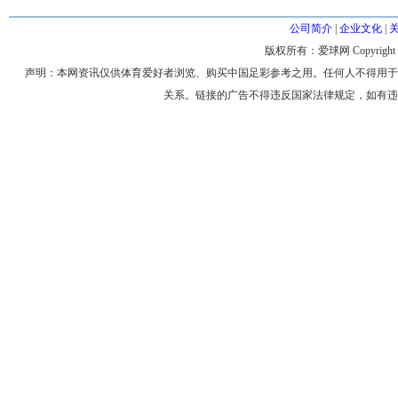
公司简介
|
企业文化
|
版权所有：爱球网 Copyright © 200
声明：本网资讯仅供体育爱好者浏览、购买中国足彩参考之用。任何人不得用于
关系。链接的广告不得违反国家法律规定，如有违