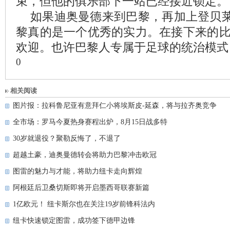
束，但他的俱乐部下一站已经接近锁定。
如果迪奥曼德来到巴黎，再加上登贝莱
黎真的是一个优秀的实力。在接下来的
欢迎。也许巴黎人专属于足球的统治模式
0
相关阅读
图片报：拉科鲁尼亚有意拜仁小将埃斯皮-延森，将与拉齐奥竞争
全市场：罗马今夏热身赛程出炉，8月15日战多特
30岁就退役？聚勒反悔了，不退了
超越土豪，迪奥曼德转会将助力巴黎冲击欧冠
图雷的魅力与才能，将助力纽卡走向辉煌
阿根廷后卫桑切斯即将开启墨西哥联赛新篇
1亿欧元！ 纽卡斯尔也在关注19岁前锋科法内
纽卡快速锁定图雷，成功签下德甲边锋