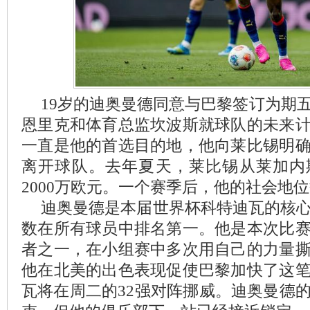
19岁的迪奥曼德同意与巴黎签订为期
恩里克和体育总监坎波斯就球队的未来
一直是他的首选目的地，他向莱比锡明
离开球队。去年夏天，莱比锡从莱加内
2000万欧元。一个赛季后，他的社会地
迪奥曼德是本届世界杯科特迪瓦的核
数在所有球员中排名第一。他是本次比
者之一，在小组赛中多次用自己的力量
他在北美的出色表现促使巴黎加快了这
瓦将在周二的32强对阵挪威。迪奥曼德