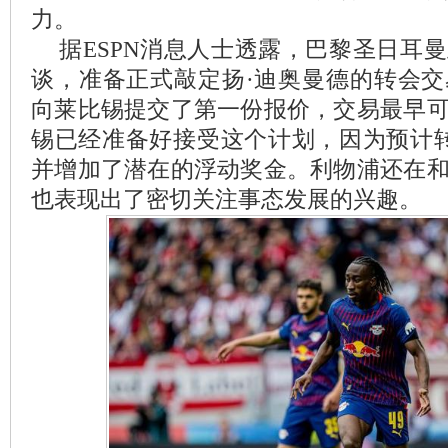
力。
据ESPN消息人士透露，巴黎圣日耳
谈，准备正式敲定扬·迪奥曼德的转会
向莱比锡提交了第一份报价，交易最早
锡已经准备好接受这个计划，因为预计
并增加了潜在的浮动奖金。利物浦还在
也表现出了密切关注事态发展的兴趣。