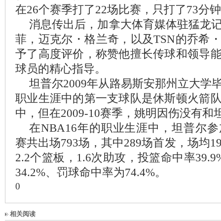
在26个赛季打了22场比赛，只打了73分
消息传出后，加拿大体育媒体驻猛龙
菲，迈克尔・格兰奇，以及TSN的乔希
予了高度评价，称赞他擅长传球和领导
球员的精心指导。
坦普尔2009年从路易斯安那州立大学
职业生涯中的第一支球队是休斯顿火箭
中，但在2009-10赛季，姚明因伤没有
在NBA16年的职业生涯中，坦普尔参
赛共出场793场，其中289场首发，场均19
2.2个篮板，1.6次助攻，投篮命中率39.9
34.2%、罚球命中率为74.4%。
0
相关阅读