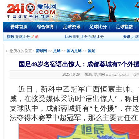
爱球首页
综合体育
足球资讯
足球比分
足球指数
指数
篮球比分
足彩
比分
即时比分
完场比分
资讯
足球
您所在的位置：
爱球网
>>
足球
>>
国内足球
>>
国足
国足49岁名宿语出惊人：成都蓉城有7个外
2025-10-29 来源: 爱球网 www.24iq.com
点击
近日，新科中乙冠军广西恒宸主帅、
威
，在接受媒体采访时“语出惊人”，称
支球队中，成都蓉城拥有“七外援”，在
法夺得本赛季
中超
冠军，那么主要责任在