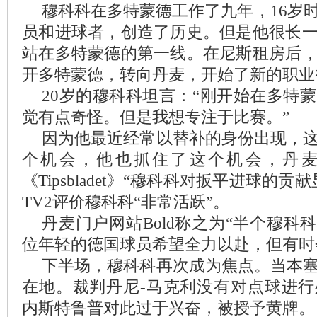
穆科科在多特蒙德工作了九年，16岁
员和进球者，创造了历史。但是他很长
站在多特蒙德的第一线。在尼斯租房后
开多特蒙德，转向丹麦，开始了新的职业
20岁的穆科科坦言：“刚开始在多特
觉有点奇怪。但是我想专注于比赛。”
因为他最近经常以替补的身份出现，
个机会，他也抓住了这个机会，丹
《Tipsbladet》“穆科科对扳平进球的
TV2评价穆科科“非常活跃”。
丹麦门户网站Bold称之为“半个穆科
位年轻的德国球员希望全力以赴，但有时
下半场，穆科科再次成为焦点。当本
在地。裁判丹尼-马克利没有对点球进
内斯特鲁普对此过于兴奋，被授予黄牌。