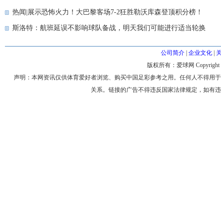
热闻|展示恐怖火力！大巴黎客场7-2狂胜勒沃库森登顶积分榜！
斯洛特：航班延误不影响球队备战，明天我们可能进行适当轮换
公司简介
|
企业文化
|
版权所有：爱球网 Copyright © 200
声明：本网资讯仅供体育爱好者浏览、购买中国足彩参考之用。任何人不得用于
关系。链接的广告不得违反国家法律规定，如有违