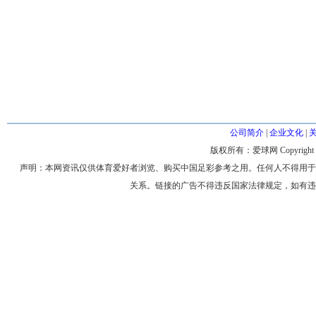
公司简介
|
企业文化
|
版权所有：爱球网 Copyright © 200
声明：本网资讯仅供体育爱好者浏览、购买中国足彩参考之用。任何人不得用于
关系。链接的广告不得违反国家法律规定，如有违