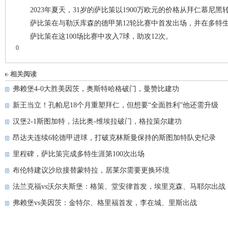
2023年夏天，31岁的萨比策以1900万欧元的价格从拜仁慕尼
萨比策在与勒沃库森的德甲第12轮比赛中首发出场，并在多特生
萨比策在这100场比赛中攻入7球，助攻12次。
0
相关阅读
弗赖堡4-0大胜美因茨，奥斯特哈格破门，曼赞比建功
新王当立！孔帕尼18个月重塑拜仁，但想要“全面胜利”他还需升级
汉堡2-1斯图加特，法比奥-维埃拉破门，格拉策尔建功
昂达夫连续6轮德甲进球，打破克林斯曼保持的斯图加特队史纪录
里程碑，萨比策完成多特生涯第100次出场
布伦特建议沙欣接替蒙特拉，居莱尔需要更换环境
法兰克福vs沃尔夫斯堡：格策、堂安律首发，埃里克森、马耶尔出战
弗赖堡vs美因茨：金特尔、格里福首发，李在城、里斯出战