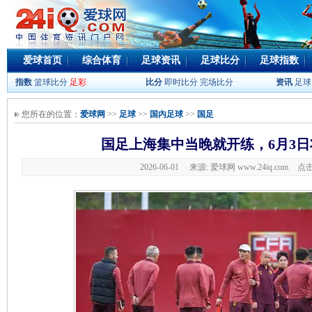
爱球首页
综合体育
足球资讯
足球比分
足球指数
指数
篮球比分
足彩
比分
即时比分
完场比分
资讯
足球
您所在的位置：
爱球网
>>
足球
>>
国内足球
>>
国足
国足上海集中当晚就开练，6月3
2026-06-01 来源: 爱球网 www.24iq.com
点击