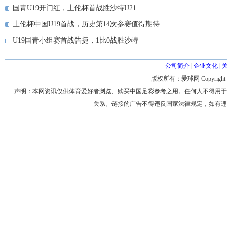
国青U19开门红，土伦杯首战胜沙特U21
土伦杯中国U19首战，历史第14次参赛值得期待
U19国青小组赛首战告捷，1比0战胜沙特
公司简介
|
企业文化
|
版权所有：爱球网 Copyright © 200
声明：本网资讯仅供体育爱好者浏览、购买中国足彩参考之用。任何人不得用于
关系。链接的广告不得违反国家法律规定，如有违