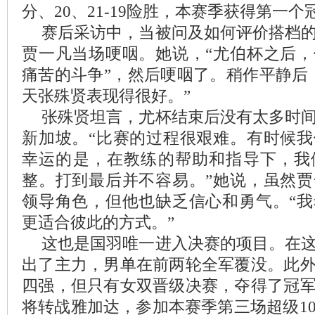
分、20、21-19险胜，本赛季获得第一个
赛后采访中，当被问及如何评价搭档
贾一凡当场哽咽。她说，“尤伯杯之后
痛苦的斗争”，然后哽咽了。稍作平静后
天张殊贤表现得很好。”
张殊贤坦言，尤杯结束后没有太多时
新加坡。“比赛的过程很艰难。有时候
幸运的是，在教练的帮助和指导下，我
整。打到最后并不容易。”她说，虽然
领导角色，但他也缺乏信心和勇气。“
更适合彼此的方式。”
这也是国羽唯一进入决赛的项目。在
出了主力，男单在前两轮全军覆没。此
四强，但只有女双晋级决赛，夺得了冠
将转战雅加达，参加本赛季第三场超级10