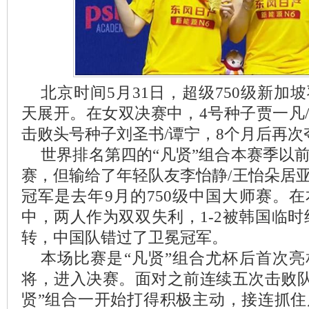
北京时间5月31日，超级750级新加
天展开。在女双决赛中，4号种子贾一凡
击败头号种子刘圣书/谭宁，8个月后再次
世界排名第四的“凡贤”组合本赛季以
赛，但输给了年轻队友李怡静/王怡朵居
冠军是去年9月的750级中国大师赛。
中，两人作为双双失利，1-2被韩国临时
转，中国队错过了卫冕冠军。
本场比赛是“凡贤”组合尤杯后首次
将，进入决赛。面对之前连续五次击败队
贤”组合一开始打得积极主动，接连抓住