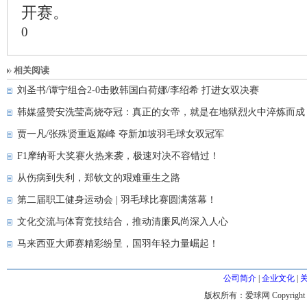
开赛。
0
相关阅读
刘圣书/谭宁组合2-0击败韩国白荷娜/李绍希 打进女双决赛
韩媒盛赞安洗莹高烧夺冠：真正的女帝，就是在地狱烈火中淬炼而成
贾一凡/张殊贤重返巅峰 夺新加坡羽毛球女双冠军
F1摩纳哥大奖赛火热来袭，极速对决不容错过！
从伤病到失利，郑钦文的艰难重生之路
第二届职工健身运动会 | 羽毛球比赛圆满落幕！
文化交流与体育竞技结合，推动清廉风尚深入人心
马来西亚大师赛精彩纷呈，国羽年轻力量崛起！
公司简介
|
企业文化
|
版权所有：爱球网 Copyright © 200