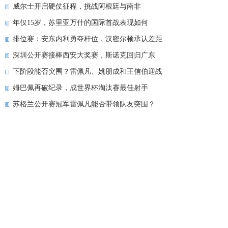
威尔士开启硬仗征程，挑战阿根廷与南非
年仅15岁，苏里亚万什的国际首战表现如何
排位赛：安东内利勇夺杆位，汉密尔顿承认差距
深圳公开赛接棒西安大奖赛，斯诺克回归广东
下阶段能否突围？雷佩凡、姚朋成和王信伯迎战
姆巴佩再破纪录，成世界杯淘汰赛最佳射手
苏格兰公开赛冠军雷佩凡能否带领队友突围？