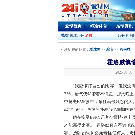
爱球首页
综合体育
足球资讯
指数
篮球比分
足彩
比分
即时
您所在的位置：
爱球网
>>
综合
>>
羽毛球
霍洛威懊
2026-07-0
“我应该打自己的比赛，但我没有
326，语气仍然带着不情愿。那天晚
中抢走BMF腰带，象征着最残忍的人
忍”的决斗，最终的外表与他预期的完
他在接受ESPN记者布雷特·奥
才能赢得比赛。”霍洛威直言不讳地
赛。所以如果你必须责怪任何人，责