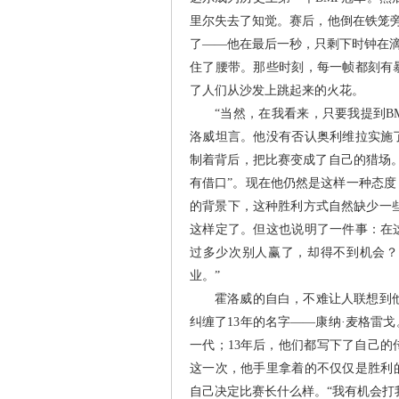
里尔失去了知觉。赛后，他倒在铁笼旁
了——他在最后一秒，只剩下时钟在滴
住了腰带。那些时刻，每一帧都刻有
了人们从沙发上跳起来的火花。
“当然，在我看来，只要我提到B
洛威坦言。他没有否认奥利维拉实施
制着背后，把比赛变成了自己的猎场
有借口”。现在他仍然是这样一种态度
的背景下，这种胜利方式自然缺少一些
这样定了。但这也说明了一件事：在
过多少次别人赢了，却得不到机会？
业。”
霍洛威的自白，不难让人联想到他即
纠缠了13年的名字——康纳·麦格雷
一代；13年后，他们都写下了自己
这一次，他手里拿着的不仅仅是胜利
自己决定比赛长什么样。“我有机会打