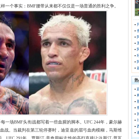
样一个事实：BMF腰带从来都不仅仅是一场普通的胜利之争。
热
一场BMF头衔战都写着一些血腥的脚本。UFC 244年，豪尔赫
轮血战。当裁判在第三轮停赛时，迪亚兹的眉弓血肉模糊，马斯维
，UFC 291年，贾斯汀·盖奇用标志性的高扫直接让达斯汀·普瓦