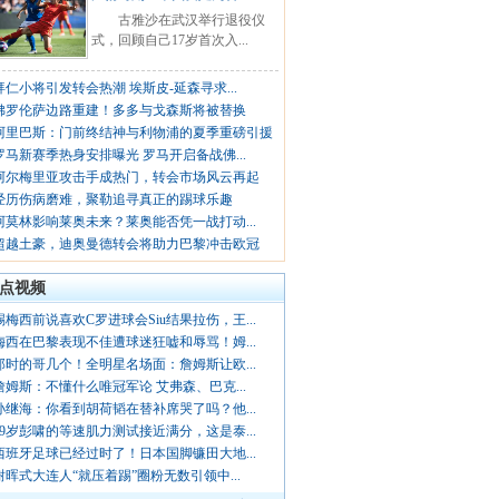
古雅沙在武汉举行退役仪
式，回顾自己17岁首次入...
拜仁小将引发转会热潮 埃斯皮-延森寻求...
佛罗伦萨边路重建！多多与戈森斯将被替换
阿里巴斯：门前终结神与利物浦的夏季重磅引援
罗马新赛季热身安排曝光 罗马开启备战佛...
阿尔梅里亚攻击手成热门，转会市场风云再起
经历伤病磨难，聚勒追寻真正的踢球乐趣
阿莫林影响莱奥未来？莱奥能否凭一战打动...
超越土豪，迪奥曼德转会将助力巴黎冲击欧冠
点视频
踢梅西前说喜欢C罗进球会Siu结果拉伤，王...
梅西在巴黎表现不佳遭球迷狂嘘和辱骂！姆...
那时的哥几个！全明星名场面：詹姆斯让欧...
詹姆斯：不懂什么唯冠军论 艾弗森、巴克...
孙继海：你看到胡荷韬在替补席哭了吗？他...
19岁彭啸的等速肌力测试接近满分，这是泰...
西班牙足球已经过时了！日本国脚镰田大地...
谢晖式大连人“就压着踢”圈粉无数引领中...