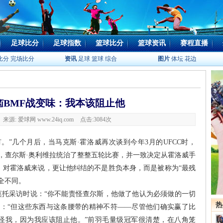
足球比分
足球指数
篮球比分
篮球资讯
赛程直播
比分
完场比分
资讯
足球
篮球
综合
图片
体坛
花边
恼BMF战变味：我本该阻止他
6 来源: 爱球网 www.24iq.com
点击:
3084次
。”几个月后，当马克斯·霍洛威再次谈到今年3月的UFCC时，
上，查尔斯·奥利维拉统治了整整五轮比赛，并一致决定从霍洛威手
。对霍洛威来说，更让他纠结的不是胜负本身，而是被称为“最残
全不同。
卡莫托采访时说：“你不能责怪查尔斯，他做了他认为必须做的一切
热
说：“但这些东西与这条腰带的精神不符——尽管他们确实赢了比
怪我，因为我应该阻止他。”前羽毛量级冠军很清楚，在八角笼