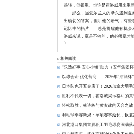
很轻，但很重。也许是霍洛威用来重新
那么，当爱尔兰人的拳头遇到夏
出确切的答案，但听他的语气，有些
记忆中的拓片——总是提醒他有机会
洛威来说，赢是不够的，他必须赢才
0
相关阅读
“乐透好事 安心小镇”助力（安华集团杯
以球会企 优化营商——2026年“沽酒
日本队也开五金店了！2026加拿大羽
胜利不代表一切，霍洛威揭示格斗的真
轻松取胜，林诗栋与黄友政的天合之战
羽毛球季赛新规：单项赛事延长，恢复
河北港口集团首届职工羽毛球赛圆满落