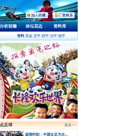
分析前瞻
体坛花边
资料库
资料
英超
意甲
西甲
法甲
德甲
点足球
更多>>
温情时刻：中国女足为古...