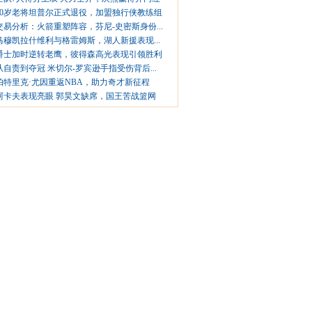
40岁老将坦普尔正式退役，加盟独行侠教练组
交易分析：火箭重塑阵容，芬尼-史密斯身份...
马穆凯拉什维利与格雷姆斯，湖人新援表现...
爵士加时逆转老鹰，彼得森高光表现引领胜利
从自责到夺冠 米切尔-罗宾逊手指受伤背后...
帕特里克·尤因重返NBA，助力奇才新征程
阿卡夫表现亮眼 郭昊文缺席，国王苦战篮网