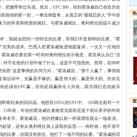
，把腰带举过头顶。然后，UFC 300，轮到霍洛威自己创造历史
热
答跳动的那一刻，一拳击倒盖奇，从真正的“最残忍的人”手中抓
暴力的审美和绝望的疯狂。与霍洛威相比，奥利维拉的战斗减少
MF，我就会想到一些特定的比赛，而我们不是那样的比赛。”霍
了完美的战术。巴西人把霍洛威拖进地面漩涡，一次又一次地控
。霍洛威在赛后第一时间对奥利维拉表示敬意，甚至承认自己“没
：对手在他的计划中做了什么，这是不可指责的。然而，在BMF
东西“这是事情的共同方向，”霍洛威说，“那个人赢了，事情就
这项运动中，光赢是不够的。赢是伟大的，赢是伟大的。但你见
你必须在UFC赢，但你必须赢得令人兴奋。因为我们也在娱乐
篮
将到来的回归战。他想在UFCC的UFC中。 329再次面对一个
戈。13年前，年轻的霍洛威在麦格雷戈面前还是个初出茅庐的年轻
的传奇名字。霍洛威说，他仍然像以前一样渴望给观众一场表演。
的欲望，还有从奥利维拉身上汲取的反思——有时候，他不得不
我的比赛，但我没有抓住。他打了一场不同的比赛。”霍洛威的话