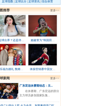
足球指数
|
足球比分
|
足球资讯
|
综合体育
图推荐
更多>>
运球出界？还是停…
她被誉为“韩国田…
乐福办婚礼 詹姆…
体操世锦赛中国女…
球新闻
更多>>
广东宏远休赛期动态：主...
在休赛期，广东宏远的部分
主力球员参加国家队集...
全队7人得分上双 火力全开，灰熊赢得开门红