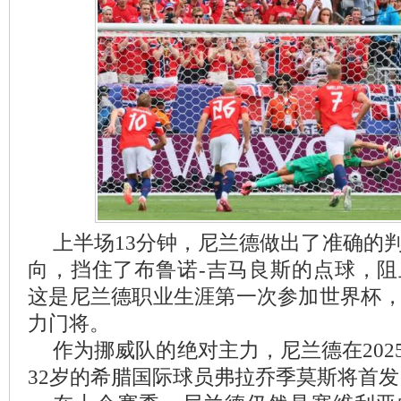
上半场13分钟，尼兰德做出了准确的
向，挡住了布鲁诺-吉马良斯的点球，
这是尼兰德职业生涯第一次参加世界杯
力门将。
作为挪威队的绝对主力，尼兰德在2025
32岁的希腊国际球员弗拉乔季莫斯将首发