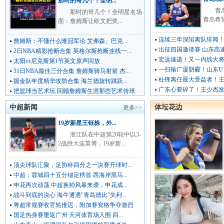
那时的哥几个！全明...
青
那时的哥几个！全明星名场
青岛希
面：詹姆斯让欧文把奖...
连续三年深陷离队绯闻
詹姆斯：不懂什么唯冠军论 艾弗森、巴克...
出征四国邀请赛 山东高
2日NBA精彩抢断合集 英格尔斯抢断连线一...
宏远速递！又一内线大
太阳vs尼克斯第1节英文原声回放
一扫输广厦阴霾！山东U
31日NBA最佳三分合集 詹姆斯骑马射箭 杰...
杜锋离任最大受益者！王
掘金队年度精华攻防合集 海兰德旋转跳跃...
广东心要碎了！王少杰
把篮球当艺术玩 回顾詹姆斯生涯那些艺术传球
中超新闻
体坛花边
更多>>
19岁新星王钰栋，外...
浙江队在中超第20轮中以3-
2战胜大连英博，19岁新...
顶尖球队汇聚，足协杯四分之一决赛开球时...
中超：蓉城四十五分锚定榜首 西海岸黑马...
申花再次动荡 中超换帅风暴来袭，申花成...
战斗到底的决心 海牛遭遇"青岛德比"失利...
粤超常规赛收官轮推迟，附加赛资格争夺激烈
国足热身赛重返广州 天河体育场入围 四...